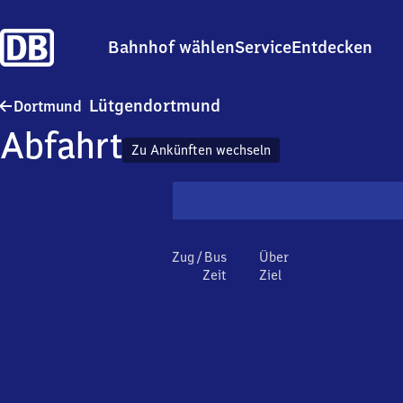
Bahnhof wählen
Service
Entdecken
Dortmund-Lütgendortmun
Lütgendortmund
Dortmund
Abfahrt
Zu Ankünften wechseln
Zug / Bus
Über
Zeit
Ziel