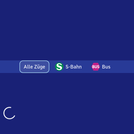
d
Alle Züge
S-Bahn
Bus
Wird
geladen…