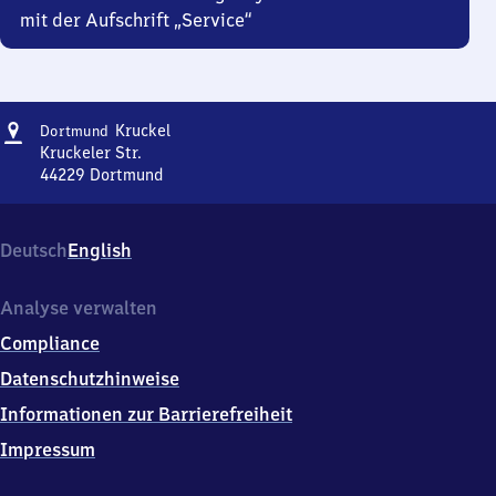
mit der Aufschrift „Service“
Adresse
Dortmund-
Kruckel
Dortmund
Kruckel
Kruckeler Str.
44229
Dortmund
Dortmund-
Kruckel,
Kruckeler
Deutsch
English
Str.,
4
4
Analyse verwalten
2
Compliance
2
9
Datenschutzhinweise
Dortmund
Informationen zur Barrierefreiheit
Impressum