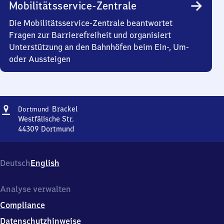
Mobilitätsservice-Zentrale
Die Mobilitätsservice-Zentrale beantwortet
Fragen zur Barrierefreiheit und organisiert
Unterstützung an den Bahnhöfen beim Ein-, Um-
oder Aussteigen
Adresse
Dortmund-
Brackel
Dortmund
Brackel
Westfälische Str.
44309
Dortmund
Dortmund-
Brackel,
Westfälische
Deutsch
English
Str.,
4
4
Analyse verwalten
3
Compliance
0
9
Datenschutzhinweise