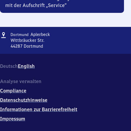
mit der Aufschrift „Service“
Adresse
Dortmund-
Aplerbeck
Dortmund
Aplerbeck
Wittbräucker Str.
44287
Dortmund
Dortmund-
Aplerbeck,
Wittbräucker
Deutsch
English
Str.,
4
4
Analyse verwalten
2
Compliance
8
7
Datenschutzhinweise
Dortmund
Informationen zur Barrierefreiheit
Impressum