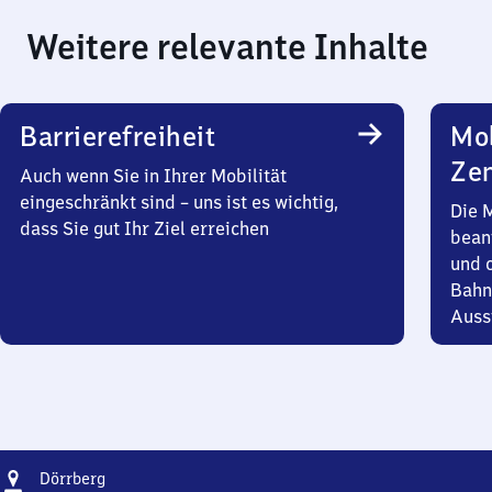
Weitere relevante Inhalte
Barrierefreiheit
Mob
Zen
Auch wenn Sie in Ihrer Mobilität
eingeschränkt sind – uns ist es wichtig,
Die 
dass Sie gut Ihr Ziel erreichen
bean
und 
Bahn
Auss
Adresse
Dörrberg
Dörrberg