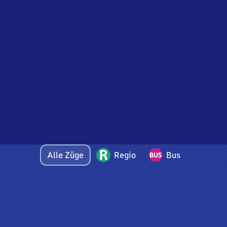
Alle Züge
Regio
Bus
Bei Fragen oder Feedback zu dieser Abfahrtstafel
wenden Sie sich gerne per E-Mail an