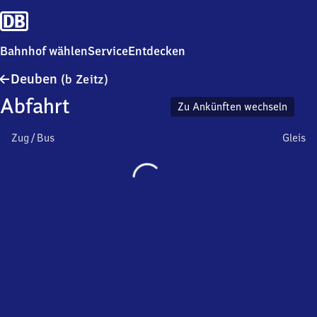
Bahnhof wählen
Service
Entdecken
Deuben
Deuben
(b Zeitz)
(bei
Abfahrt
Zeitz)
Zu Ankünften wechseln
Zug / Bus
Gleis
Wird
geladen…