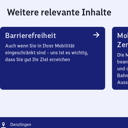
Weitere relevante Inhalte
Barrierefreiheit
Mob
Zen
Auch wenn Sie in Ihrer Mobilität
eingeschränkt sind – uns ist es wichtig,
Die 
dass Sie gut Ihr Ziel erreichen
bean
und 
Bahn
Auss
Adresse
Denzlingen
Denzlingen