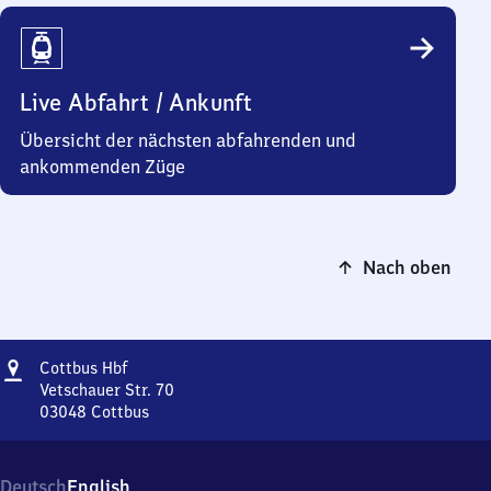
Live Abfahrt / Ankunft
Übersicht der nächsten abfahrenden und
ankommenden Züge
Nach oben
Adresse
Cottbus
Cottbus Hbf
Hauptbahnhof
Vetschauer Str. 70
03048
Cottbus
Cottbus
Hauptbahnhof,
Vetschauer
Deutsch
English