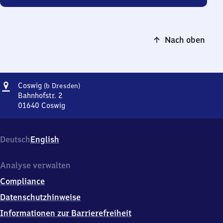
Nach oben
Adresse
Coswig
Coswig
(b Dresden)
(bei
Bahnhofstr. 2
Dresden)
01640
Coswig
Coswig
(bei
Dresden),
Deutsch
English
Bahnhofstr.
2,
0
Analyse verwalten
1
Compliance
6
4
Datenschutzhinweise
0
Informationen zur Barrierefreiheit
Coswig