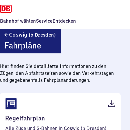
Bahnhof wählen
Service
Entdecken
Coswig
Coswig
(b Dresden)
(bei
Fahrpläne
Dresden)
Hier finden Sie detaillierte Informationen zu den
Zügen, den Abfahrtszeiten sowie den Verkehrstagen
und gegebenenfalls Fahrplanänderungen.
(PDF,
Regelfahrplan
77
Alle Züge und S-Bahnen in Coswig (b Dresden)