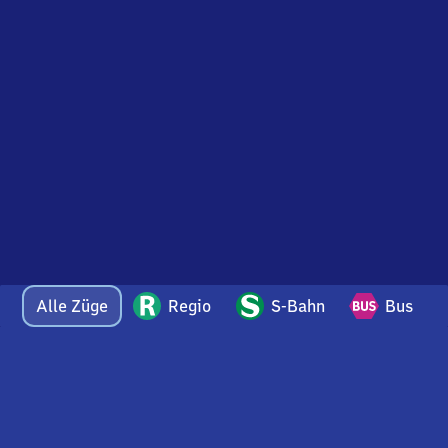
Alle Züge
Regio
S-Bahn
Bus
Bei Fragen oder Feedback zu dieser Abfahrtstafel
wenden Sie sich gerne per E-Mail an