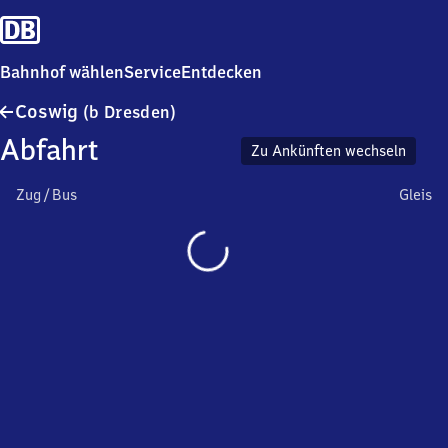
Bahnhof wählen
Service
Entdecken
Coswig
Coswig
(b Dresden)
(bei
Abfahrt
Dresden)
Zu Ankünften wechseln
Zug / Bus
Gleis
Wird
geladen…