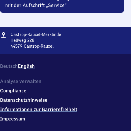
mit der Aufschrift „Service“
Adresse
Castrop-
Castrop-Rauxel-Merklinde
Rauxel-
Hellweg 228
Merklinde
44579
Castrop-Rauxel
Castrop-
Rauxel-
Merklinde,
Deutsch
English
Hellweg
228,
4
Analyse verwalten
4
Compliance
5
7
Datenschutzhinweise
9
Informationen zur Barrierefreiheit
Castrop-
Rauxel
Impressum