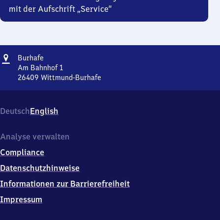
mit der Aufschrift „Service“
Adresse
Burhafe
Burhafe
Am Bahnhof 1
26409
Wittmund-Burhafe
Burhafe,
Am
Bahnhof
Deutsch
English
1,
2
6
Analyse verwalten
4
Compliance
0
9
Datenschutzhinweise
Wittmund-
Informationen zur Barrierefreiheit
Burhafe
Impressum