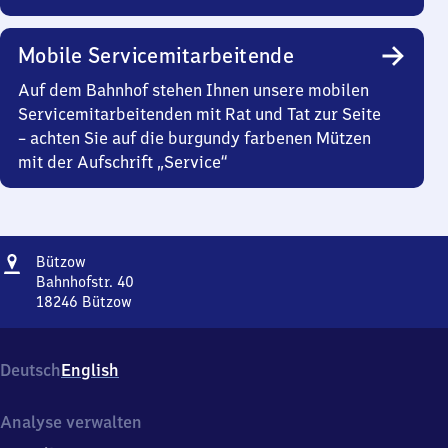
Mobile Servicemitarbeitende
Auf dem Bahnhof stehen Ihnen unsere mobilen
Servicemitarbeitenden mit Rat und Tat zur Seite
– achten Sie auf die burgundy farbenen Mützen
mit der Aufschrift „Service“
Adresse
Bützow
Bützow
Bahnhofstr. 40
18246
Bützow
Bützow,
Bahnhofstr.
40,
Deutsch
English
1
8
2
Analyse verwalten
4