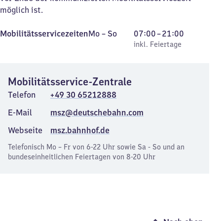
möglich ist.
Montag
,
Von
Mobilitätsservicezeiten
Mo
–
So
07:00
–
21:00
bis
inkl. Feiertage
7
inkl. Feiertage
Sonntag
Uhr
bis
Mobilitätsservice-Zentrale
21
Uhr
Telefon
+49 30 65212888
E-Mail
msz@deutschebahn.com
Webseite
msz.bahnhof.de
Telefonisch Mo – Fr von 6-22 Uhr sowie Sa - So und an
bundeseinheitlichen Feiertagen von 8-20 Uhr