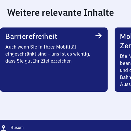
Weitere relevante Inhalte
Barrierefreiheit
Mob
Zen
Auch wenn Sie in Ihrer Mobilität
eingeschränkt sind – uns ist es wichtig,
Die 
dass Sie gut Ihr Ziel erreichen
bean
und 
Bahn
Auss
Adresse
Büsum
Büsum