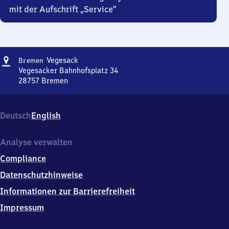
mit der Aufschrift „Service“
Adresse
Bremen-
Vegesack
Bremen
Vegesack
Vegesacker Bahnhofsplatz 34
28757
Bremen
Bremen-
Vegesack,
Vegesacker
Deutsch
English
Bahnhofsplatz
34,
2
Analyse verwalten
8
Compliance
7
5
Datenschutzhinweise
7
Informationen zur Barrierefreiheit
Bremen
Impressum