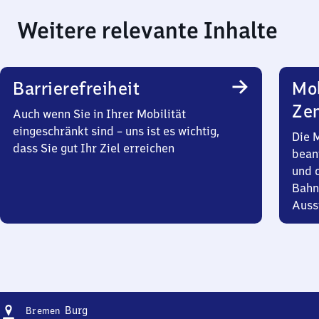
Weitere relevante Inhalte
Barrierefreiheit
Mob
Zen
Auch wenn Sie in Ihrer Mobilität
eingeschränkt sind – uns ist es wichtig,
Die 
dass Sie gut Ihr Ziel erreichen
bean
und 
Bahn
Auss
Adresse
Bremen-
Burg
Bremen