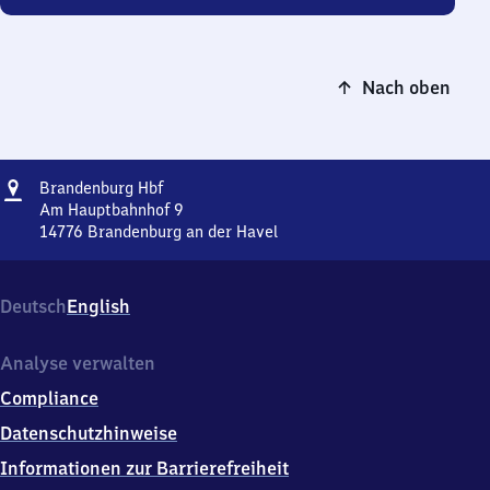
Nach oben
Adresse
Brandenburg
Brandenburg Hbf
Hauptbahnhof
Am Hauptbahnhof 9
14776
Brandenburg an der Havel
Brandenburg
Hauptbahnhof,
Am
Deutsch
English
Hauptbahnhof
9,
1
Analyse verwalten
4
Compliance
7
7
Datenschutzhinweise
6
Informationen zur Barrierefreiheit
Brandenburg