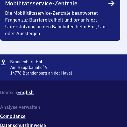
Mobilitätsservice-Zentrale
Die Mobilitätsservice-Zentrale beantwortet
Fragen zur Barrierefreiheit und organisiert
Unterstützung an den Bahnhöfen beim Ein-, Um-
oder Aussteigen
Adresse
Brandenburg
Brandenburg Hbf
Hauptbahnhof
Am Hauptbahnhof 9
14776
Brandenburg an der Havel
Brandenburg
Hauptbahnhof,
Am
Deutsch
English
Hauptbahnhof
9,
1
Analyse verwalten
4
Compliance
7
7
Datenschutzhinweise