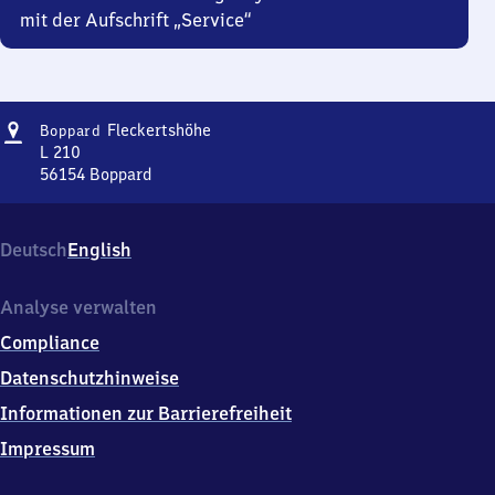
mit der Aufschrift „Service“
Adresse
Boppard-
Fleckertshöhe
Boppard
Fleckertshöhe
L 210
56154
Boppard
Boppard-
Fleckertshöhe,
L
Deutsch
English
210,
5
6
Analyse verwalten
1
Compliance
5
4
Datenschutzhinweise
Boppard
Informationen zur Barrierefreiheit
Impressum