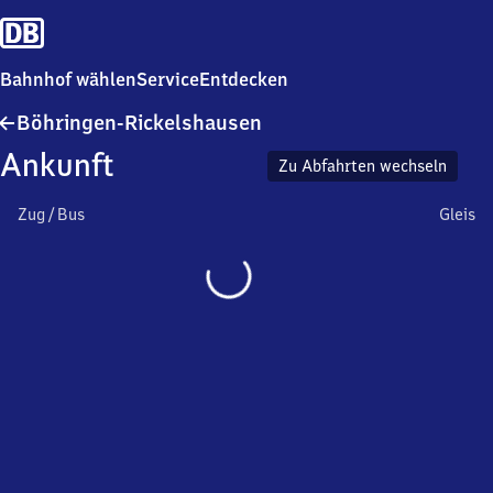
Bahnhof wählen
Service
Entdecken
Böhringen-
Böhringen-Rickelshausen
Rickelshausen
Ankunft
Zu Abfahrten wechseln
Zug / Bus
Gleis
Wird
geladen…