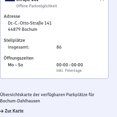
Offene Parkmöglichkeit
Adresse
Dr.-C.-Otto-Straße 141
44879
Bochum
Dr.-
Stellplätze
C.-
insgesamt
:
86
Otto-
Straße
Öffnungszeiten
141,
Montag
,
Von
Mo
–
So
00:00
–
00:00
4
bis
inkl. Feiertage
0
inkl. Feiertage
4
Sonntag
Uhr
8
bis
7
0
9
Übersichtskarte der verfügbaren Parkplätze für
Uhr
Bochum
Bochum-Dahlhausen
Zur Karte