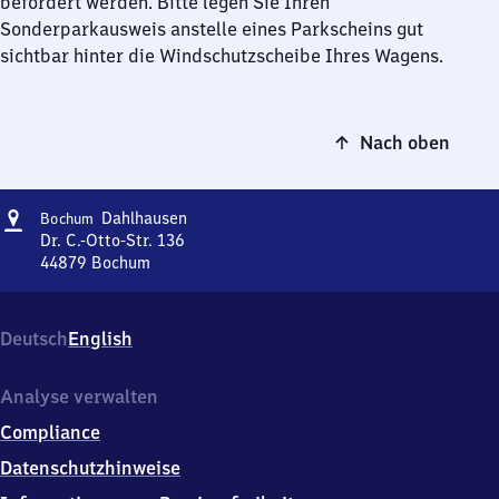
befördert werden. Bitte legen Sie Ihren
Sonderparkausweis anstelle eines Parkscheins gut
sichtbar hinter die Windschutzscheibe Ihres Wagens.
Nach oben
Adresse
Bochum-
Dahlhausen
Bochum
Dahlhausen
Dr. C.-Otto-Str. 136
44879
Bochum
Bochum-
Dahlhausen,
Dr.
Deutsch
English
C.-
Otto-
Str.
Analyse verwalten
136,
Compliance
4
4
Datenschutzhinweise
8