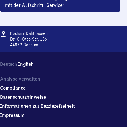
mit der Aufschrift „Service“
Adresse
Bochum-
Dahlhausen
Bochum
Dahlhausen
Dr. C.-Otto-Str. 136
44879
Bochum
Bochum-
Dahlhausen,
Dr.
Deutsch
English
C.-
Otto-
Str.
Analyse verwalten
136,
Compliance
4
4
Datenschutzhinweise
8
Informationen zur Barrierefreiheit
7
9
Impressum
Bochum