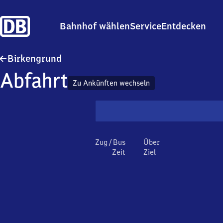
Bahnhof wählen
Service
Entdecken
Birkengrund
Birkengrund
Abfahrt
Zu Ankünften wechseln
Zug / Bus
Über
Zeit
Ziel