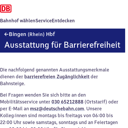
Bahnhof wählen
Service
Entdecken
Bingen
Bingen
Hbf
(Rhein)
(Rhein)
Ausstattung für Barrierefreiheit
Hauptbahnhof
Die nachfolgend genannten Ausstattungsmerkmale
dienen der
barrierefreien Zugänglichkeit
der
Bahnsteige.
Bei Fragen wenden Sie sich bitte an den
Mobilitätsservice unter
030 65212888
(Ortstarif) oder
per E-Mail an
msz@deutschebahn.com
. Unsere
Kolleg:innen sind montags bis freitags von 06:00 bis
22:00 Uhr sowie samstags, sonntags und an Feiertagen