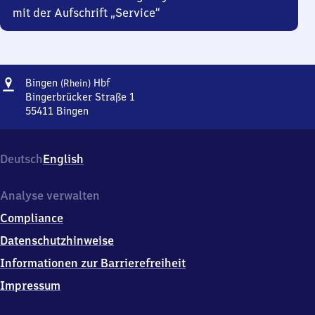
mit der Aufschrift „Service“
Adresse
Bingen
Bingen
Hbf
(Rhein)
(Rhein)
Bingerbrücker Straße 1
Hauptbahnhof
55411
Bingen
Bingen
(Rhein)
Hauptbahnhof,
Deutsch
English
Bingerbrücker
Straße
1,
Analyse verwalten
5
Compliance
5
4
Datenschutzhinweise
1
Informationen zur Barrierefreiheit
1
Bingen
Impressum