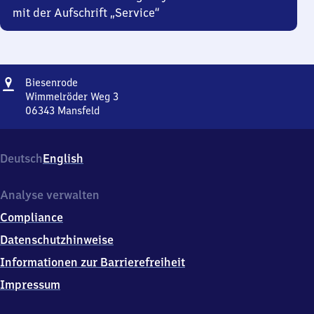
mit der Aufschrift „Service“
Adresse
Biesenrode
Biesenrode
Wimmelröder Weg 3
06343
Mansfeld
Biesenrode,
Wimmelröder
Weg
Deutsch
English
3,
0
6
Analyse verwalten
3
Compliance
4
3
Datenschutzhinweise
Mansfeld
Informationen zur Barrierefreiheit
Impressum