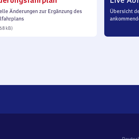
derungsfahrplan
Live Abf
68
elle Änderungen zur Ergänzung des
Übersicht d
Kilobyte)
lfahrplans
ankommend
68 kB
)