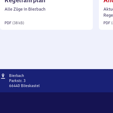
Regelfahrplan
Än
38
Alle Züge in Bierbach
Aktu
Kilobyte)
Rege
PDF
(
38 kB
)
PDF
(
Adresse
Bierbach
Bierbach
Parkstr. 3
66440
Blieskastel
Bierbach,
Parkstr.
3,
6
6