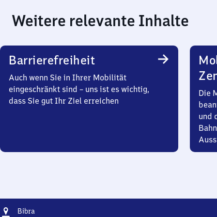
Weitere relevante Inhalte
Barrierefreiheit
Mob
Zen
Auch wenn Sie in Ihrer Mobilität
eingeschränkt sind – uns ist es wichtig,
Die 
dass Sie gut Ihr Ziel erreichen
bean
und 
Bahn
Auss
Adresse
Bibra
Bibra