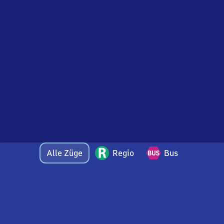
Alle Züge
Regio
Bus
Bei Fragen oder Feedback zu dieser Abfahrtstafel
wenden Sie sich gerne per E-Mail an