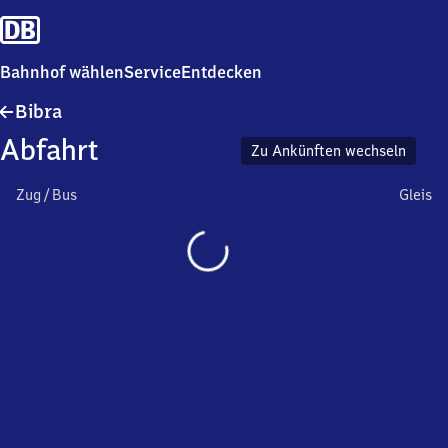
Bahnhof wählen
Service
Entdecken
Bibra
Bibra
Abfahrt
Zu Ankünften wechseln
Zug / Bus
Gleis
Wird
geladen…