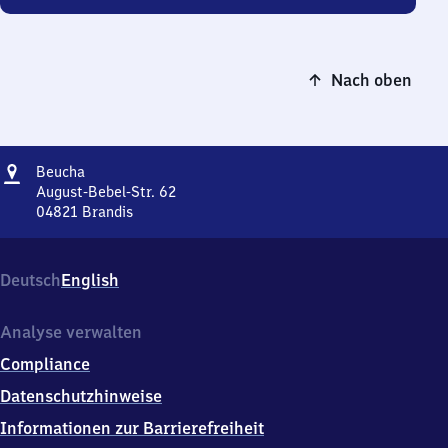
Nach oben
Adresse
Beucha
Beucha
August-Bebel-Str. 62
04821
Brandis
Beucha,
August-
Bebel-
Deutsch
English
Str.
62,
0
Analyse verwalten
4
Compliance
8
2
Datenschutzhinweise
1
Informationen zur Barrierefreiheit
Brandis