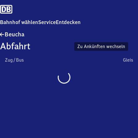
Bahnhof wählen
Service
Entdecken
Beucha
Beucha
Abfahrt
Zu Ankünften wechseln
Zug / Bus
Gleis
Wird
geladen…