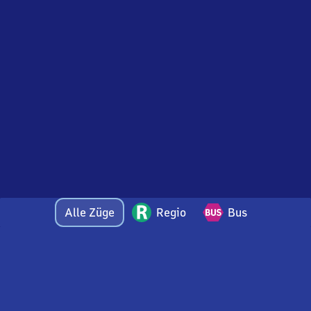
Alle Züge
Regio
Bus
Bei Fragen oder Feedback zu dieser Abfahrtstafel
wenden Sie sich gerne per E-Mail an