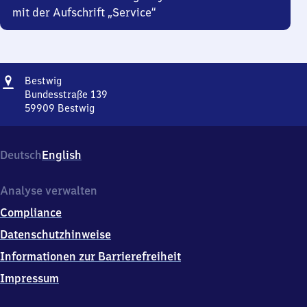
mit der Aufschrift „Service“
Adresse
Bestwig
Bestwig
Bundesstraße 139
59909
Bestwig
Bestwig,
Bundesstraße
139,
Deutsch
English
5
9
9
Analyse verwalten
0
Compliance
9
Bestwig
Datenschutzhinweise
Informationen zur Barrierefreiheit
Impressum