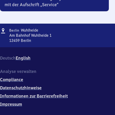
mit der Aufschrift „Service“
Adresse
Berlin
Wuhlheide
Berlin
Wuhlheide
Am Bahnhof Wuhlheide 1
12459
Berlin
Berlin
Wuhlheide,
Am
Deutsch
English
Bahnhof
Wuhlheide
1,
Analyse verwalten
1
Compliance
2
4
Datenschutzhinweise
5
Informationen zur Barrierefreiheit
9
Berlin
Impressum