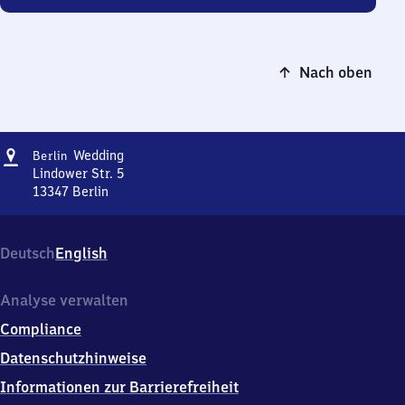
Nach oben
Adresse
Berlin-
Wedding
Berlin
Wedding
Lindower Str. 5
13347
Berlin
Berlin-
Wedding,
Lindower
Deutsch
English
Str.
5,
1
Analyse verwalten
3
Compliance
3
4
Datenschutzhinweise
7
Informationen zur Barrierefreiheit
Berlin