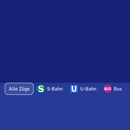
Alle Züge
S-Bahn
U-Bahn
Bus
Bei Fragen oder Feedback zu dieser Abfahrtstafel
wenden Sie sich gerne per E-Mail an