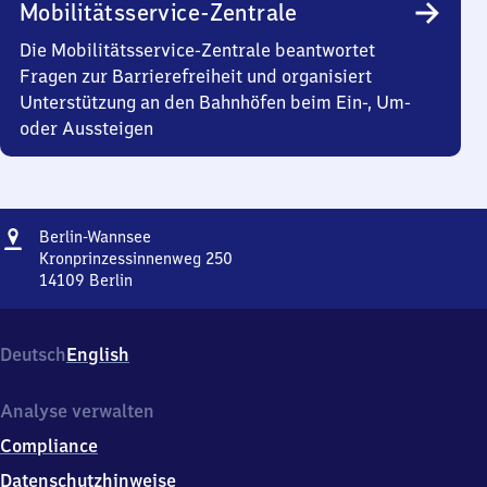
Mobilitätsservice-Zentrale
Die Mobilitätsservice-Zentrale beantwortet
Fragen zur Barrierefreiheit und organisiert
Unterstützung an den Bahnhöfen beim Ein-, Um-
oder Aussteigen
Adresse
Berlin-
Berlin-Wannsee
Wannsee
Kronprinzessinnenweg 250
14109
Berlin
Berlin-
Wannsee,
Kronprinzessinnenweg
Deutsch
English
250,
1
4
Analyse verwalten
1
Compliance
0
9
Datenschutzhinweise