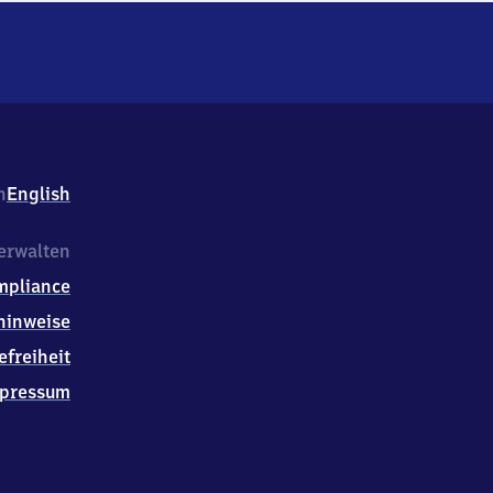
h
English
erwalten
mpliance
hinweise
efreiheit
pressum