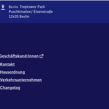
Adresse
Berlin
Treptower Park
Berlin
Treptower
Puschkinallee/ Elsenstraße
Park
12435
Berlin
Berlin
Treptower
Park,
Puschkinallee/
Elsenstraße,
1
2
4
externer
Geschäftskund:innen
3
Link
Kontakt
5
Berlin
Hausordnung
Verkehrsunternehmen
Changelog