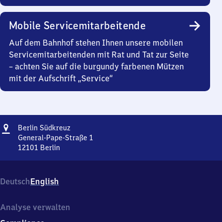
Mobile Servicemitarbeitende
Auf dem Bahnhof stehen Ihnen unsere mobilen
Servicemitarbeitenden mit Rat und Tat zur Seite
– achten Sie auf die burgundy farbenen Mützen
mit der Aufschrift „Service“
Adresse
Berlin
Berlin Südkreuz
Südkreuz
General-Pape-Straße 1
12101
Berlin
Berlin
Südkreuz,
General-
Deutsch
English
Pape-
Straße
1,
Analyse verwalten
1