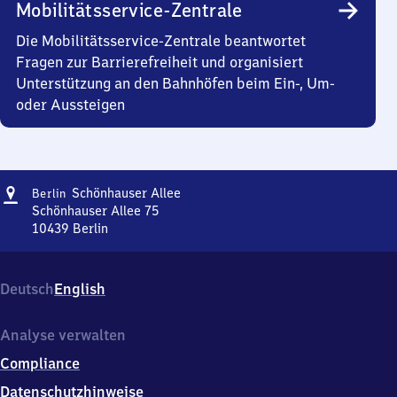
Mobilitätsservice-Zentrale
Die Mobilitätsservice-Zentrale beantwortet
Fragen zur Barrierefreiheit und organisiert
Unterstützung an den Bahnhöfen beim Ein-, Um-
oder Aussteigen
Adresse
Berlin
Schönhauser Allee
Berlin
Schönhauser
Schönhauser Allee 75
Allee
10439
Berlin
Berlin
Schönhauser
Allee,
Deutsch
English
Schönhauser
Allee
75,
Analyse verwalten
1
Compliance
0
4
Datenschutzhinweise