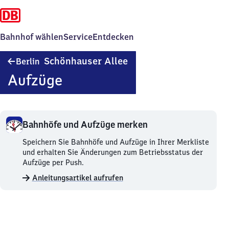
Bahnhof wählen
Service
Entdecken
Berlin
Schönhauser Allee
Berlin
Schönhauser
Aufzüge
Allee
Bahnhöfe und Aufzüge merken
Bahnhöfe
Speichern Sie Bahnhöfe und Aufzüge in Ihrer Merkliste
und
und erhalten Sie Änderungen zum Betriebsstatus der
Aufzüge
Aufzüge per Push.
merken.
Anleitungsartikel aufrufen