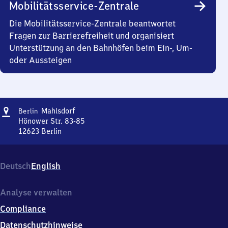
Mobilitätsservice-Zentrale
Die Mobilitätsservice-Zentrale beantwortet
Fragen zur Barrierefreiheit und organisiert
Unterstützung an den Bahnhöfen beim Ein-, Um-
oder Aussteigen
Adresse
Berlin-
Mahlsdorf
Berlin
Mahlsdorf
Hönower Str. 83-85
12623
Berlin
Berlin-
Mahlsdorf,
Hönower
Deutsch
English
Str.
83-
85,
Analyse verwalten
1
Compliance
2
6
Datenschutzhinweise