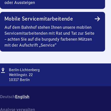
oder Aussteigen
Mobile Servicemitarbeitende
Auf dem Bahnhof stehen Ihnen unsere mobilen
Servicemitarbeitenden mit Rat und Tat zur Seite
– achten Sie auf die burgundy farbenen Mützen
mit der Aufschrift „Service“
Adresse
Berlin-
Berlin-Lichtenberg
Lichtenberg
Weitlingstr. 22
10317
Berlin
Berlin-
Lichtenberg,
Weitlingstr.
Deutsch
English
22,
1
0
Analyse verwalten