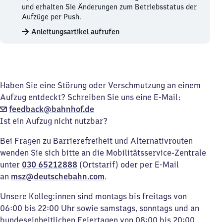
und
und erhalten Sie Änderungen zum Betriebsstatus der
Aufzüge
Aufzüge per Push.
merken.
Anleitungsartikel aufrufen
Haben Sie eine Störung oder Verschmutzung an einem
Aufzug entdeckt? Schreiben Sie uns eine E-Mail:
feedback@bahnhof.de
Ist ein Aufzug nicht nutzbar?
Bei Fragen zu Barrierefreiheit und Alternativrouten
wenden Sie sich bitte an die Mobilitätsservice-Zentrale
unter
030 65212888
(Ortstarif) oder per E-Mail
an
msz@deutschebahn.com
.
Unsere Kolleg:innen sind montags bis freitags von
06:00 bis 22:00 Uhr sowie samstags, sonntags und an
bundeseinheitlichen Feiertagen von 08:00 bis 20:00