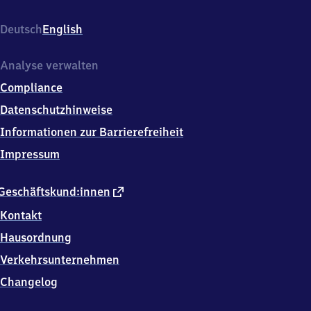
Lichtenberg,
Weitlingstr.
Deutsch
English
22,
1
0
Analyse verwalten
3
Compliance
1
7
Datenschutzhinweise
Berlin
Informationen zur Barrierefreiheit
Impressum
externer
Geschäftskund:innen
Link
Kontakt
Hausordnung
Verkehrsunternehmen
Changelog