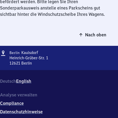
befördert werden. Bitte legen Sie Ihren
Sonderparkausweis anstelle eines Parkscheins gut
sichtbar hinter die Windschutzscheibe Ihres Wagens.
Nach oben
Adresse
Berlin-
Kaulsdorf
Berlin
Kaulsdorf
Heinrich-Grüber-Str. 1
12621
Berlin
Berlin-
Kaulsdorf,
Heinrich-
Deutsch
English
Grüber-
Str.
1,
Analyse verwalten
1
Compliance
2
6
Datenschutzhinweise
2