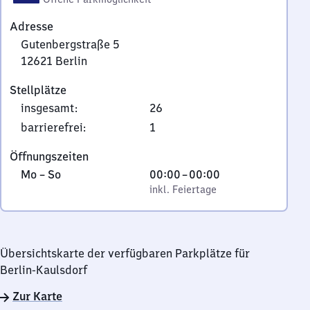
Adresse
Gutenbergstraße 5
12621
Berlin
Gutenbergstraße
Stellplätze
5,
insgesamt
:
26
1
2
barrierefrei
:
1
6
Öffnungszeiten
2
Montag
,
Von
Mo
–
So
00:00
–
00:00
1
bis
inkl. Feiertage
0
inkl. Feiertage
Berlin
Sonntag
Uhr
bis
0
Übersichtskarte der verfügbaren Parkplätze für
Uhr
Berlin-Kaulsdorf
Zur Karte