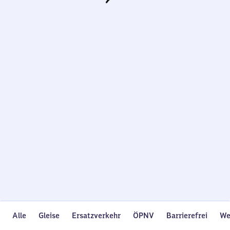
Wird
geladen…
Alle
Gleise
Ersatzverkehr
ÖPNV
Barrierefrei
We