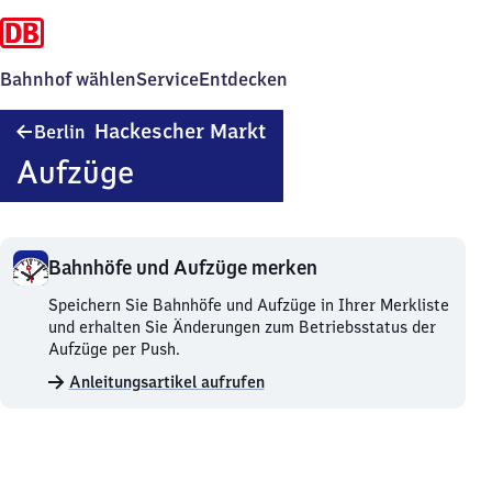
Bahnhof wählen
Service
Entdecken
Berlin
Hackescher Markt
Berlin
Hackescher
Aufzüge
Markt
Bahnhöfe und Aufzüge merken
Bahnhöfe
Speichern Sie Bahnhöfe und Aufzüge in Ihrer Merkliste
und
und erhalten Sie Änderungen zum Betriebsstatus der
Aufzüge
Aufzüge per Push.
merken.
Anleitungsartikel aufrufen