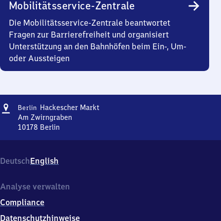
Mobilitätsservice-Zentrale
Die Mobilitätsservice-Zentrale beantwortet
Fragen zur Barrierefreiheit und organisiert
Unterstützung an den Bahnhöfen beim Ein-, Um-
oder Aussteigen
Adresse
Berlin
Hackescher Markt
Berlin
Hackescher
Am Zwirngraben
Markt
10178
Berlin
Berlin
Hackescher
Markt,
Deutsch
English
Am
Zwirngraben,
1
Analyse verwalten
0
Compliance
1
7
Datenschutzhinweise