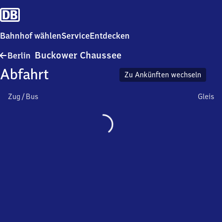
Bahnhof wählen
Service
Entdecken
Berlin
Buckower Chaussee
Berlin
Buckower
Abfahrt
Chaussee
Zu Ankünften wechseln
Zug / Bus
Gleis
Wird
geladen…