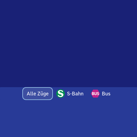
Alle Züge
S-Bahn
Bus
Bei Fragen oder Feedback zu dieser Abfahrtstafel
wenden Sie sich gerne per E-Mail an