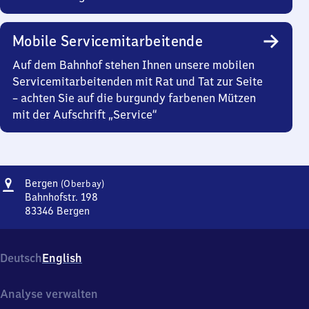
Mobile Servicemitarbeitende
Auf dem Bahnhof stehen Ihnen unsere mobilen
Servicemitarbeitenden mit Rat und Tat zur Seite
– achten Sie auf die burgundy farbenen Mützen
mit der Aufschrift „Service“
Adresse
Bergen
Bergen
(Oberbay)
(Oberbayern)
Bahnhofstr. 198
83346
Bergen
Bergen
(Oberbayern),
Bahnhofstr.
Deutsch
English
198,
8
3
Analyse verwalten
3