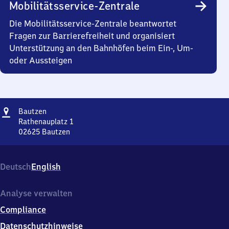
Mobilitätsservice-Zentrale
Die Mobilitätsservice-Zentrale beantwortet
Fragen zur Barrierefreiheit und organisiert
Unterstützung an den Bahnhöfen beim Ein-, Um-
oder Aussteigen
Adresse
Bautzen
Bautzen
Rathenauplatz 1
02625
Bautzen
Bautzen,
Rathenauplatz
1,
Deutsch
English
0
2
6
Analyse verwalten
2
Compliance
5
Bautzen
Datenschutzhinweise