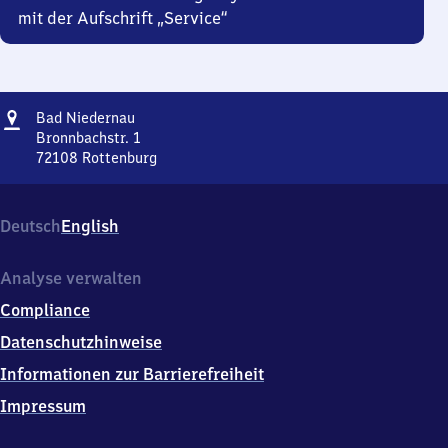
mit der Aufschrift „Service“
Adresse
Ba​
Bad Niedernau
d
Bronnbachstr. 1
Niedernau
72108
Rottenburg
Ba​
d
Niedernau,
Deutsch
English
Bronnbachstr.
1,
7
Analyse verwalten
2
Compliance
1
0
Datenschutzhinweise
8
Informationen zur Barrierefreiheit
Rottenburg
Impressum