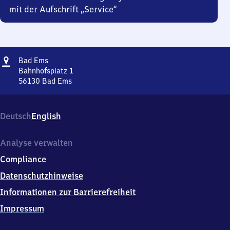
mit der Aufschrift „Service“
Adresse
Ba​
Bad Ems
d
Bahnhofsplatz 1
Ems
56130
Bad Ems
Ba​
d
Ems,
Deutsch
English
Bahnhofsplatz
1,
5
Analyse verwalten
6
Compliance
1
3
Datenschutzhinweise
0
Informationen zur Barrierefreiheit
Bad
Ems
Impressum