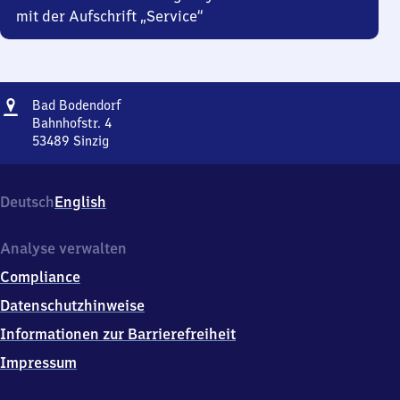
mit der Aufschrift „Service“
Adresse
Ba​
Bad Bodendorf
d
Bahnhofstr. 4
Bodendorf
53489
Sinzig
Ba​
d
Bodendorf,
Deutsch
English
Bahnhofstr.
4,
5
Analyse verwalten
3
Compliance
4
8
Datenschutzhinweise
9
Informationen zur Barrierefreiheit
Sinzig
Impressum